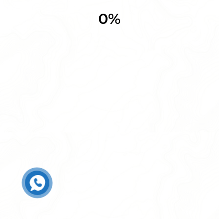
Jasper National Park
By
admin
October 10, 2019
In
National parks
No Comments
[vc_row][vc_column][vc_column_text]Lorem ipsum
dolor sit amet, consectetur adipisicing elit sed.
Eiusmod tempor. incididu nt ut labore et dolore
magna aliqua. Ut enim. ad minim veniam, uis nostrud
exerc itation ullamco. Laboris nisi. ut aliquip ex ea
commodo consequat. Duis aute irure dolr. inreprehen
derit in voluptate velit esse cillum dolore. Eu fugiat