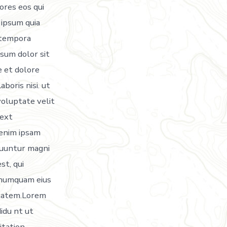
ores eos qui
 ipsum quia
i tempora
sum dolor sit
e et dolore
boris nisi. ut
voluptate velit
text
enim ipsam
quuntur magni
st, qui
n numquam eius
ptatem.Lorem
didu nt ut
itation