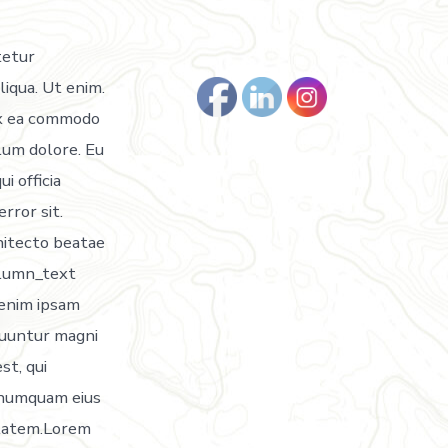
tetur
liqua. Ut enim.
 ex ea commodo
llum dolore. Eu
i officia
rror sit.
itecto beatae
column_text
enim ipsam
quuntur magni
st, qui
n numquam eius
ptatem.Lorem