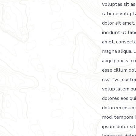
voluptas sit as
ratione volupt
dolor sit amet
incidunt ut la
amet, consectet
magna aliqua. U
aliquip ex ea c
esse cillum do
css=”.vc_cust
voluptatem qui
dolores eos qu
dolorem ipsum q
modi tempora 
ipsum dolor sit
labore et dolor