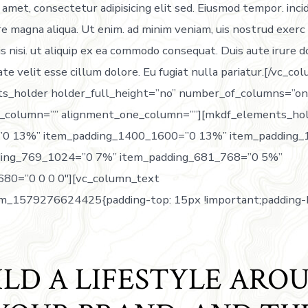
 amet, consectetur adipisicing elit sed. Eiusmod tempor. inci
e magna aliqua. Ut enim. ad minim veniam, uis nostrud exerc 
s nisi. ut aliquip ex ea commodo consequat. Duis aute irure d
ate velit esse cillum dolore. Eu fugiat nulla pariatur.[/vc_c
s_holder holder_full_height=”no” number_of_columns=”o
_column=”” alignment_one_column=””][mkdf_elements_ho
=”0 13%” item_padding_1400_1600=”0 13%” item_padding
ding_769_1024=”0 7%” item_padding_681_768=”0 5%”
680=”0 0 0 0″][vc_column_text
om_1579276624425{padding-top: 15px !important;padding
ILD A LIFESTYLE ARO