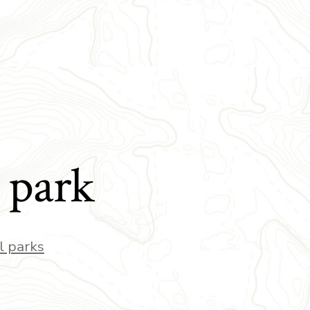
 park
l parks