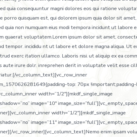
, sed quia consequuntur magni dolores eos qui ratione volupt
e porro quisquam est, qui dolorem ipsum quia dolor sit amet,
, sed quia non numquam eius modi tempora incidunt ut labore 
 quaerat voluptatem.Lorem ipsum dolor sit amet, consectet
od tempor. incididu nt ut labore et dolore magna aliqua. Ut 
trud exerc itation ullamco. Laboris nisi. ut aliquip ex ea co
 aute irure dolr. inreprehen derit in voluptate velit esse ci
ariatur.[/vc_column_text][vc_row_inner
om_1570626281649{padding-top: 70px !important;padding
[vc_column_inner width=”1/2″][mkdf_single_image
shadow=”no” image=”10″ image_size=”full”][vc_empty_spac
nner][vc_column_inner width=”1/2″][mkdf_single_image
shadow=”no” image=”11″ image_size=”full”][vc_empty_spac
nner][/vc_row_inner][vc_column_text]Nemo enim ipsam vol