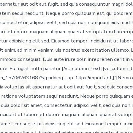
pernatur aut odit aut fugit, sed quia consequuntur magni dol
atem sequi nesciunt. Neque porro quisquam est, qui dolorem
, consectetur, adipisci velit, sed quia non numquam eius mod
bore et dolore magnam aliquam quaerat voluptatem.Lorem ip
ur adipisicing elit sed. Eiusmod tempor. incididu nt ut labor
t enim. ad minim veniam, uis nostrud exerc itation ullamco. La
ommodo consequat. Duis aute irure dolr. inreprehen derit in 
lore. Eu fugiat nulla pariatur.[/vc_column_text][vc_column_
om_1570626316875{padding-top: 14px !important;}”]Nemo 
a voluptas sit aspernatur aut odit aut fugit, sed quia conse
i ratione voluptatem sequi nesciunt. Neque porro quisquam e
uia dolor sit amet, consectetur, adipisci velit, sed quia no
incidunt ut labore et dolore magnam aliquam quaerat volu
 amet, consectetur adipisicing elit sed. Eiusmod tempor. inci
e magna aliqua. Ut enim. ad minim veniam, uis nostrud exerc 