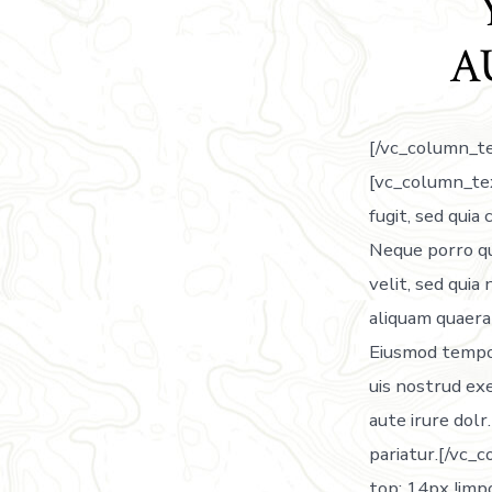
A
[/vc_column_t
[vc_column_tex
fugit, sed qui
Neque porro qui
velit, sed qui
aliquam quaera
Eiusmod tempor
uis nostrud exe
aute irure dolr
pariatur.[/vc
top: 14px !imp