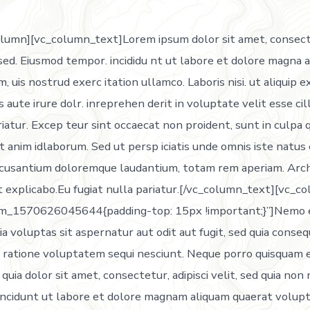
olumn][vc_column_text]Lorem ipsum dolor sit amet, consec
t sed. Eiusmod tempor. incididu nt ut labore et dolore magna a
, uis nostrud exerc itation ullamco. Laboris nisi. ut aliquip
 aute irure dolr. inreprehen derit in voluptate velit esse ci
riatur. Excep teur sint occaecat non proident, sunt in culpa qu
 anim idlaborum. Sed ut persp iciatis unde omnis iste natus e
cusantium doloremque laudantium, totam rem aperiam. Arch
nt explicabo.Eu fugiat nulla pariatur.[/vc_column_text][vc_
om_1570626045644{padding-top: 15px !important;}”]Nemo 
a voluptas sit aspernatur aut odit aut fugit, sed quia conse
i ratione voluptatem sequi nesciunt. Neque porro quisquam e
uia dolor sit amet, consectetur, adipisci velit, sed quia no
incidunt ut labore et dolore magnam aliquam quaerat volu