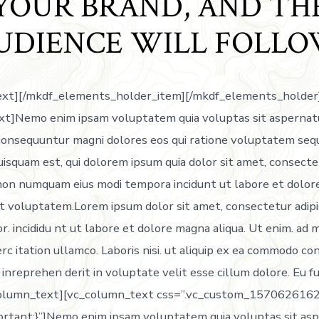
YOUR BRAND, AND TH
UDIENCE WILL FOLLO
ext][/mkdf_elements_holder_item][/mkdf_elements_holder
t]Nemo enim ipsam voluptatem quia voluptas sit aspernatu
a consequuntur magni dolores eos qui ratione voluptatem sequ
squam est, qui dolorem ipsum quia dolor sit amet, consectetu
a non numquam eius modi tempora incidunt ut labore et dol
t voluptatem.Lorem ipsum dolor sit amet, consectetur adipisi
. incididu nt ut labore et dolore magna aliqua. Ut enim. ad 
rc itation ullamco. Laboris nisi. ut aliquip ex ea commodo co
. inreprehen derit in voluptate velit esse cillum dolore. Eu f
_column_text][vc_column_text css=”.vc_custom_157062616
ortant;}”]Nemo enim ipsam voluptatem quia voluptas sit as