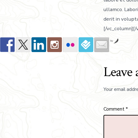
ullamco. Labori
derit in volupt
[/vc_column][/
by
Leave 
Your email addre
Comment
*