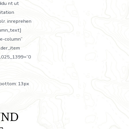
didu nt ut
itation
olr. inreprehen
olumn_text]
ne-column”
lder_item
_1025_1399=”0
-bottom: 13px
UND