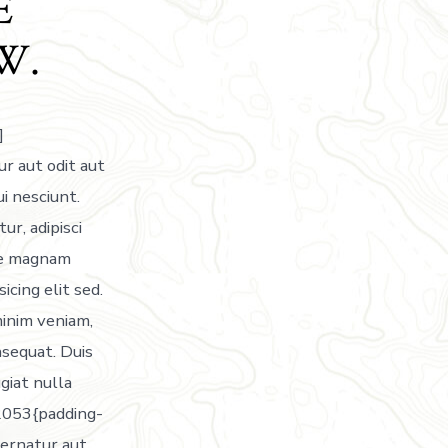
E
W.
]
r aut odit aut
i nesciunt.
r, adipisci
ore magnam
cing elit sed.
minim veniam,
nsequat. Duis
ugiat nulla
2053{padding-
pernatur aut