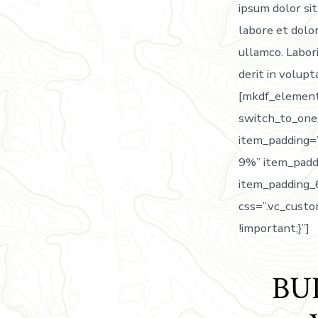
ipsum dolor sit
labore et dolor
ullamco. Labori
derit in volupt
[mkdf_element
switch_to_one
item_padding
9%” item_pad
item_padding_
css=”.vc_cust
!important;}”]
BU