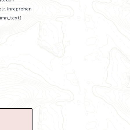
olr. inreprehen
olumn_text]