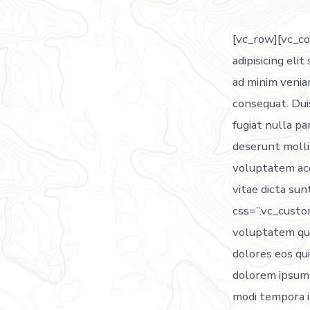
[vc_row][vc_c
adipisicing eli
ad minim veniam
consequat. Duis
fugiat nulla pa
deserunt mollit
voluptatem ac
vitae dicta su
css=”.vc_cust
voluptatem qui
dolores eos qu
dolorem ipsum q
modi tempora 