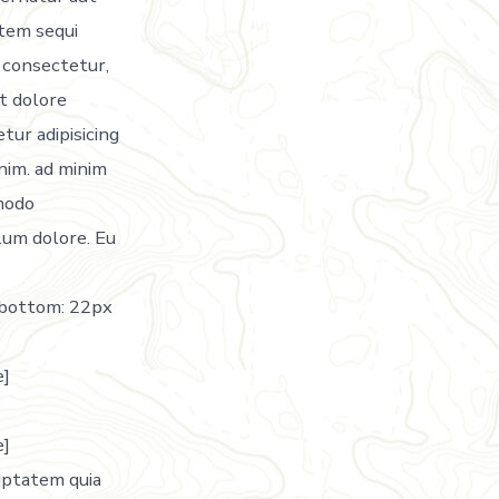
atem sequi
 consectetur,
et dolore
ur adipisicing
enim. ad minim
mmodo
llum dolore. Eu
-bottom: 22px
e]
e]
uptatem quia