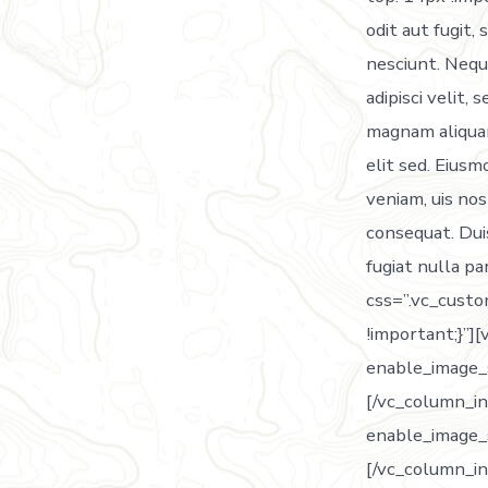
odit aut fugit
nesciunt. Nequ
adipisci velit
magnam aliquam
elit sed. Eiusm
veniam, uis nos
consequat. Duis
fugiat nulla p
css=”.vc_cust
!important;}”]
enable_image_
[/vc_column_i
enable_image_
[/vc_column_i