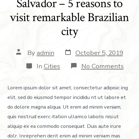
Salvador – 5 reasons to
visit remarkable Brazilian
city
By
admin
October 5, 2019
In
Cities
No Comments
Lorem ipsum dolor sit amet, consectetur adipisic ing
elit, sed do eiusmod tempor incididu nt ut labore et
do dolore magna aliqua. Ut enim ad minim veniam,
quis nostrud exerc itation ullamco laboris nisi.ut
aliquip ex ea commodo consequat. Duis aute irure
dolr. Inreprehen derit enim ad minim veniam mas